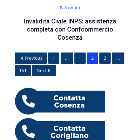
Patronato
Invalidità Civile INPS: assistenza
completa con Confcommercio
Cosenza
Previous
1
...
1
2
3
...
151
Next