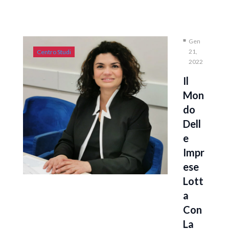
Gen
21,
Centro Studi
2022
Il
Mon
Do
Dell
E
Impr
Ese
Lott
A
Con
La