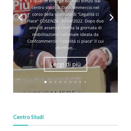
È quanto emerge dai dati diffusi dal
centro studi di Confcommercio nel
corso della Giornata di “Legalità ci
Piace” COSENZA, 20/04/2022. Dopo due
anni di assenza ritorna la giornata di
mobilitazione nazionale ideata da
Confcommercio “Legalità ci piace” il cui
obiettivo...
Leggi di più
Centro Studi