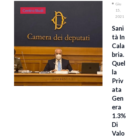
Giu
15,
Centro Studi
2021
Sani
Tà In
Cala
Bria.
Quel
La
Priv
Ata
Gen
Era
1.3%
Di
Valo