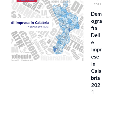
2021
Dem
Ogra
Fia
Dell
E
Impr
Ese
In
Cala
Bria
202
1