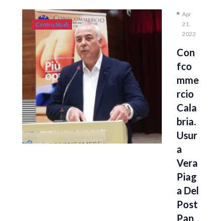
Apr
21,
Centro Studi
2022
Con
Fco
Mme
Rcio
Cala
Bria.
Usur
A
Vera
Piag
A Del
Post
Pan