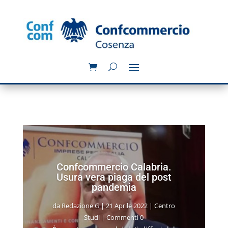
Confcommercio Calabria.
Usura vera piaga del post
pandemia
da
Redazione G
|
21 Aprile 2022
|
Centro
Studi
| Commenti 0