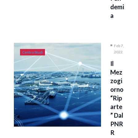
Demi
A
Feb 7,
2022
Centro Studi
Il
Mez
Zogi
Orno
“rip
Arte
” Dal
PNR
R