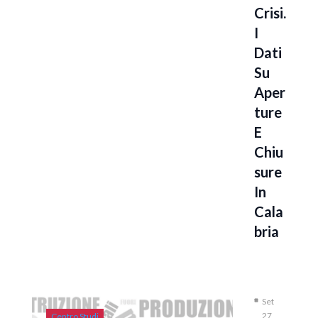
Crisi.
I
Dati
Su
Aper
Ture
E
Chiu
Sure
In
Cala
Bria
Set
27,
Centro Studi