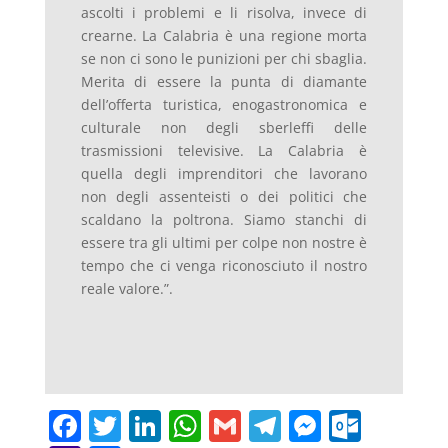
ascolti i problemi e li risolva, invece di
crearne. La Calabria è una regione morta
se non ci sono le punizioni per chi sbaglia.
Merita di essere la punta di diamante
dell’offerta turistica, enogastronomica e
culturale non degli sberleffi delle
trasmissioni televisive. La Calabria è
quella degli imprenditori che lavorano
non degli assenteisti o dei politici che
scaldano la poltrona. Siamo stanchi di
essere tra gli ultimi per colpe non nostre è
tempo che ci venga riconosciuto il nostro
reale valore.”.
F
T
Li
W
G
T
M
O