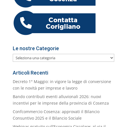
k
m
ai
l
Le nostre Categorie
Le
nostre
Categorie
Articoli Recenti
Decreto 1° Maggio: in vigore la legge di conversione
con le novità per imprese e lavoro
Bando contributi eventi alluvionali 2026: nuovi
incentivi per le imprese della provincia di Cosenza
Confcommercio Cosenza: approvati il Bilancio
Consuntivo 2025 e il Bilancio Sociale
Webinar gratuito sull’Economia Circolare: al via il