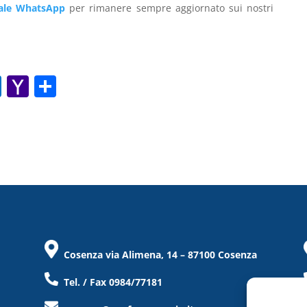
ale WhatsApp
per rimanere sempre aggiornato sui nostri
O
Y
C
ut
a
o
lo
h
n
o
o
di
k.
o
vi
c
M
di
o
ai
m
l
Cosenza via Alimena, 14 – 87100 Cosenza
Tel. / Fax 0984/77181