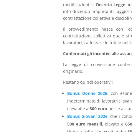
modificazioni il
Decreto-Legge n.
introducendo importanti aggiorn
contrattazione collettiva e discipli
Il provvedimento nasce con l’obi
contrattazione collettiva quale 
lavoratori, rafforzare le tutele nel
Confermati gli incentivi alle assun
La legge di conversione conferm
originario.
Restano quindi operativi:
Bonus Donne 2026
, con esone
indeterminato di lavoratrici sva
elevabile a
800 euro
per le assun
Bonus Giovani 2026
, che ricono
500 euro mensili
, elevato a
65
Unica, rivolto ai giovani under 35