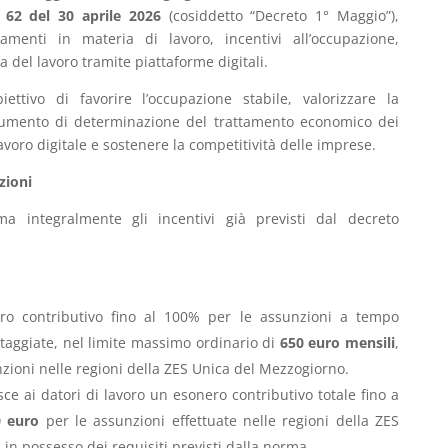
 62 del 30 aprile 2026
(cosiddetto “Decreto 1° Maggio”),
amenti in materia di lavoro, incentivi all’occupazione,
na del lavoro tramite piattaforme digitali.
ettivo di favorire l’occupazione stabile, valorizzare la
strumento di determinazione del trattamento economico dei
 lavoro digitale e sostenere la competitività delle imprese.
zioni
a integralmente gli incentivi già previsti dal decreto
ro contributivo fino al 100% per le assunzioni a tempo
ntaggiate, nel limite massimo ordinario di
650 euro mensili
,
zioni nelle regioni della ZES Unica del Mezzogiorno.
sce ai datori di lavoro un esonero contributivo totale fino a
0 euro
per le assunzioni effettuate nelle regioni della ZES
 in possesso dei requisiti previsti dalla norma.