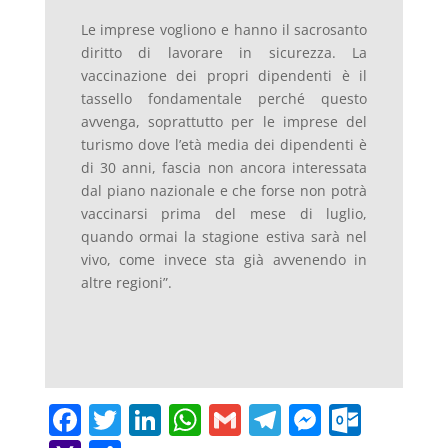
Le imprese vogliono e hanno il sacrosanto
diritto di lavorare in sicurezza. La
vaccinazione dei propri dipendenti è il
tassello fondamentale perché questo
avvenga, soprattutto per le imprese del
turismo dove l’età media dei dipendenti è
di 30 anni, fascia non ancora interessata
dal piano nazionale e che forse non potrà
vaccinarsi prima del mese di luglio,
quando ormai la stagione estiva sarà nel
vivo, come invece sta già avvenendo in
altre regioni”.
F
T
Li
W
G
T
M
O