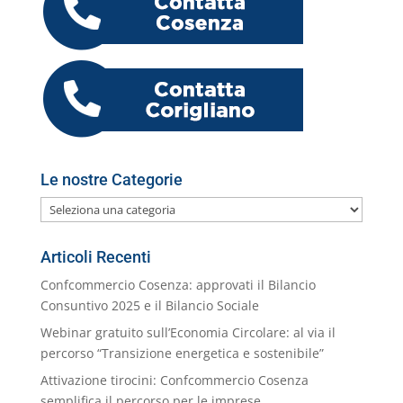
o
di
o
n
p
m
g
c
o
vi
o
p
er
o
M
di
k
m
ai
l
Le nostre Categorie
Le
nostre
Categorie
Articoli Recenti
Confcommercio Cosenza: approvati il Bilancio
Consuntivo 2025 e il Bilancio Sociale
Webinar gratuito sull’Economia Circolare: al via il
percorso “Transizione energetica e sostenibile”
Attivazione tirocini: Confcommercio Cosenza
semplifica il percorso per le imprese