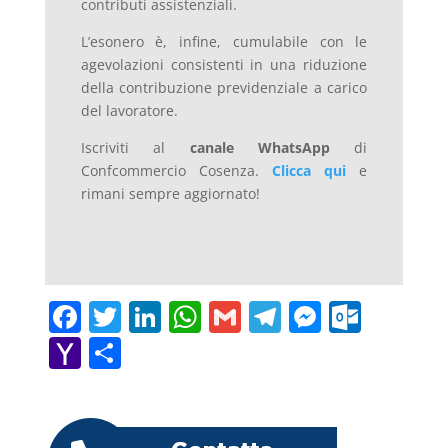
contributi assistenziali.
L’esonero è, infine, cumulabile con le
agevolazioni consistenti in una riduzione
della contribuzione previdenziale a carico
del lavoratore.
Iscriviti al
canale WhatsApp
di
Confcommercio Cosenza.
Clicca qui
e
rimani sempre aggiornato!
F
T
Li
W
G
T
M
O
a
w
n
h
m
el
e
ut
Y
C
c
itt
k
at
ai
e
ss
lo
a
o
e
er
e
s
l
gr
e
o
h
n
b
dI
A
a
n
k.