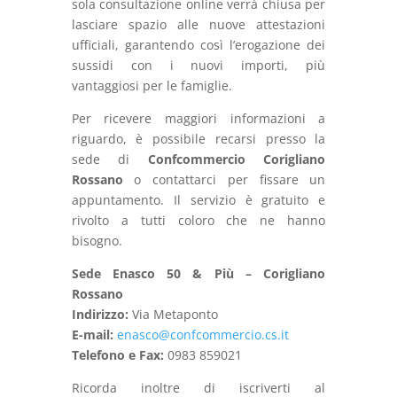
sola consultazione online verrà chiusa per
lasciare spazio alle nuove attestazioni
ufficiali, garantendo così l’erogazione dei
sussidi con i nuovi importi, più
vantaggiosi per le famiglie.
Per ricevere maggiori informazioni a
riguardo, è
possibile
recarsi
presso
la
sede
di
Confcommercio
Corigliano
Rossano
o
contattarci
per
fissare
un
appuntamento.
Il
servizio
è
gratuito
e
rivolto
a
tutti
coloro
che
ne
hanno
bisogno.
Sede Enasco 50 & Più – Corigliano
Rossano
Indirizzo:
Via Metaponto
E-mail:
enasco@confcommercio.cs.it
Telefono e Fax:
0983 859021
Ricorda inoltre di iscriverti al