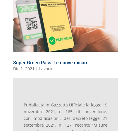
b
dI
A
a
n
k.
o
di
o
n
p
m
g
c
o
vi
o
p
er
o
M
di
k
m
ai
l
Super Green Pass. Le nuove misure
Dic 1, 2021
|
Lavoro
Pubblicata in Gazzetta Ufficiale la legge 19
novembre 2021, n. 165, di conversione,
con modificazioni, del decreto-legge 21
settembre 2021, n. 127, recante “Misure