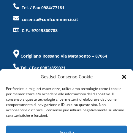
Tel. / Fax 0984/77181
cosenza@confcommercio.it
C.F.: 97019860788
Corigliano Rossano via Metaponto – 87064
Tel. / Fax 0983/859021
Gestisci Consenso Cookie
corigliano@confcommercio.cs.it
Per fornire le migliori esperienze, utilizziamo tecnologie come i cookie
C.F.: 97019860788
per memorizzare e/o accedere alle informazioni del dispositivo. Il
consenso a queste tecnologie ci permetterà di elaborare dati come il
comportamento di navigazione o ID unici su questo sito. Non
acconsentire o ritirare il consenso può influire negativamente su alcune
caratteristiche e funzioni.
Accetta