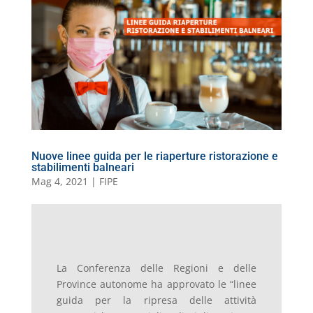
b
dI
A
a
n
k.
o
di
o
n
p
m
g
c
o
vi
o
p
er
o
M
di
k
m
ai
l
Nuove linee guida per le riaperture ristorazione e
stabilimenti balneari
Mag 4, 2021
|
FIPE
La Conferenza delle Regioni e delle
Province autonome ha approvato le “linee
guida per la ripresa delle attività