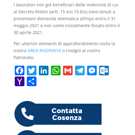
I lavoratori non già beneficiari delle indennità di cui
al Decreto Ristori (artt. 15 e/o 15-bis) sono tenuti a
presentare domanda telematica all’Inps entro il 31
maggio 2021 e non come inizialmente fissato entro il
30 aprile 2021.
Per ulteriori elementi di approfondimento visita la
nostra
AREA RISERVATA
o rivolgiti al nostro
Patronato.
F
T
Li
W
G
T
M
O
a
w
n
h
m
el
e
ut
Y
C
c
itt
k
at
ai
e
ss
lo
a
o
e
er
e
s
l
gr
e
o
h
n
b
dI
A
a
n
k.
o
di
o
n
p
m
g
c
o
vi
o
p
er
o
M
di