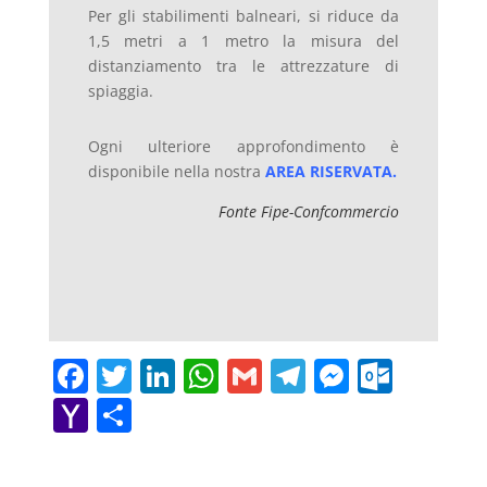
Per gli stabilimenti balneari, si riduce da
1,5 metri a 1 metro la misura del
distanziamento tra le attrezzature di
spiaggia.
Ogni ulteriore approfondimento è
disponibile nella nostra
AREA RISERVATA
.
Fonte Fipe-Confcommercio
F
T
Li
W
G
T
M
O
a
w
n
h
m
el
e
ut
Y
C
c
itt
k
at
ai
e
ss
lo
a
o
e
er
e
s
l
gr
e
o
h
n