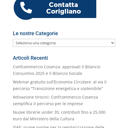
k
m
ai
l
Le nostre Categorie
Le
nostre
Categorie
Articoli Recenti
Confcommercio Cosenza: approvati il Bilancio
Consuntivo 2025 e il Bilancio Sociale
Webinar gratuito sull’Economia Circolare: al via il
percorso “Transizione energetica e sostenibile”
Attivazione tirocini: Confcommercio Cosenza
semplifica il percorso per le imprese
Nuove librerie under 35: contributi fino a 25.000
euro dal Ministero della Cultura
SIAE: nuove norme per la regolarizzazione delle