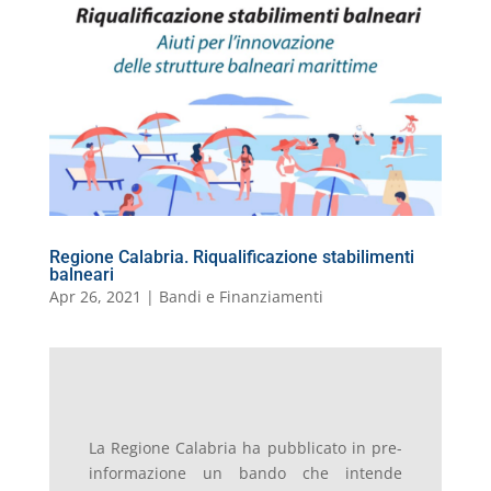
b
dI
A
a
n
k.
o
di
o
n
p
m
g
c
o
vi
o
p
er
o
M
di
k
m
ai
l
Regione Calabria. Riqualificazione stabilimenti
balneari
Apr 26, 2021
|
Bandi e Finanziamenti
La Regione Calabria ha pubblicato in pre-
informazione un bando che intende