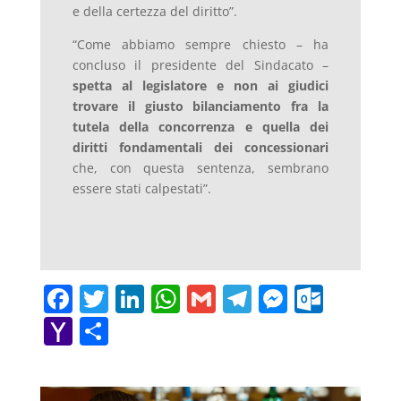
e della certezza del diritto”.
“Come abbiamo sempre chiesto – ha
concluso il presidente del Sindacato –
spetta al legislatore e non ai giudici
trovare il giusto bilanciamento fra la
tutela della concorrenza e quella dei
diritti fondamentali dei concessionari
che, con questa sentenza, sembrano
essere stati calpestati”.
F
T
Li
W
G
T
M
O
a
w
n
h
m
el
e
ut
Y
C
c
itt
k
at
ai
e
ss
lo
a
o
e
er
e
s
l
gr
e
o
h
n