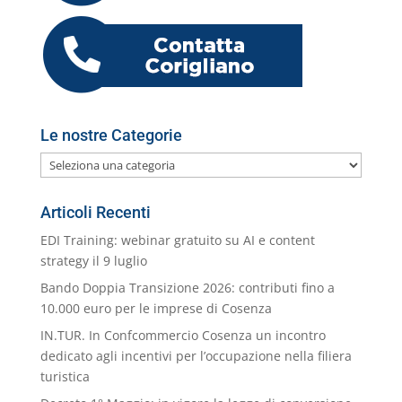
o
p
er
o
M
di
k
m
ai
l
Le nostre Categorie
Le
nostre
Categorie
Articoli Recenti
EDI Training: webinar gratuito su AI e content
strategy il 9 luglio
Bando Doppia Transizione 2026: contributi fino a
10.000 euro per le imprese di Cosenza
IN.TUR. In Confcommercio Cosenza un incontro
dedicato agli incentivi per l’occupazione nella filiera
turistica