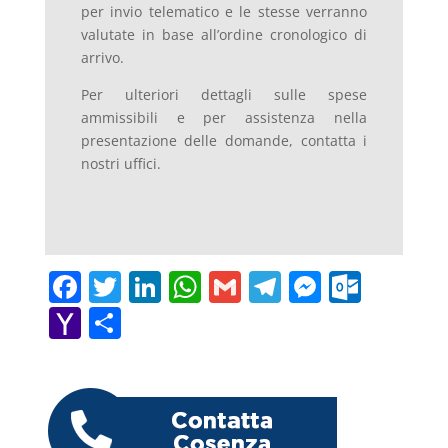
per invio telematico e le stesse verranno
valutate in base all’ordine cronologico di
arrivo.
Per ulteriori dettagli sulle spese
ammissibili e per assistenza nella
presentazione delle domande, contatta i
nostri uffici.
F
T
Li
W
G
T
M
O
a
w
n
h
m
el
e
ut
Y
C
c
itt
k
at
ai
e
ss
lo
a
o
e
er
e
s
l
gr
e
o
h
n
b
dI
A
a
n
k.
o
di
o
n
p
m
g
c