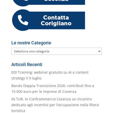
o
vi
o
p
er
o
M
di
k
m
ai
l
Le nostre Categorie
Le
nostre
Categorie
Articoli Recenti
EDI Training: webinar gratuito su AI e content
strategy il 9 luglio
Bando Doppia Transizione 2026: contributi fino a
10.000 euro per le imprese di Cosenza
IN.TUR. In Confcommercio Cosenza un incontro
dedicato agli incentivi per l’occupazione nella filiera
turistica