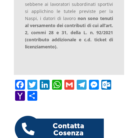
sebbene ai lavoratori subordinati sportivi
si applichino le tutele previste per la
Naspi, i datori di lavoro
non sono tenuti
al versamento dei contributi di cui all’art.
2, commi 28 e 31, della L. n. 92/2021
(contributo addizionale e c.d. ticket di
licenziamento).
F
T
Li
W
G
T
M
O
a
w
n
h
m
el
e
ut
Y
C
c
itt
k
at
ai
e
ss
lo
a
o
e
er
e
s
l
gr
e
o
h
n
b
dI
A
a
n
k.
o
di
o
n
p
m
g
c
o
vi