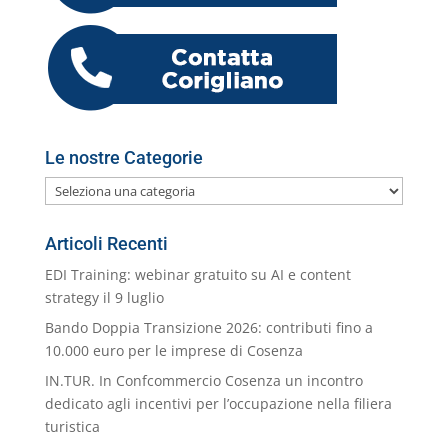
o
p
er
o
M
di
k
m
ai
l
Le nostre Categorie
Le
nostre
Categorie
Articoli Recenti
EDI Training: webinar gratuito su AI e content
strategy il 9 luglio
Bando Doppia Transizione 2026: contributi fino a
10.000 euro per le imprese di Cosenza
IN.TUR. In Confcommercio Cosenza un incontro
dedicato agli incentivi per l’occupazione nella filiera
turistica