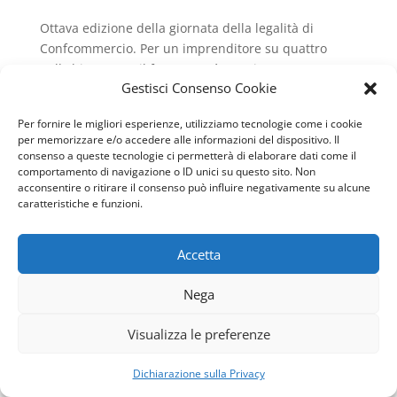
Ottava edizione della giornata della legalità di
Confcommercio. Per un imprenditore su quattro
nell’ultimo anno il fenomeno è peggiorato.
Gestisci Consenso Cookie
Quarantamila imprese a rischio chiusura.
Sangalli:
“Bisogna riaccendere la speranza delle imprese”. Il
Per fornire le migliori esperienze, utilizziamo tecnologie come i cookie
ministro Lamorgese: “Lo Stato è presente nella
per memorizzare e/o accedere alle informazioni del dispositivo. Il
lotta contro l’usura”.
consenso a queste tecnologie ci permetterà di elaborare dati come il
comportamento di navigazione o ID unici su questo sito. Non
L’impatto del Covid sull’economia e sulle imprese è
acconsentire o ritirare il consenso può influire negativamente su alcune
stato devastante. I numeri sono impietosi e
caratteristiche e funzioni.
certificano una situazione disperata per centinaia di
migliaia di lavoratori e imprese. Confcommercio nel
Accetta
corso di quest’anno ha fotografato più volte lo
scenario “apocalittico” che si è venuto a creare,
Nega
chiedendo a gran voce sostegni e ristori più adeguati
per il settore dei servizi, (commercio, turismo,
Visualizza le preferenze
ristorazione, trasporti), che più di ogni altro ha
Contattaci
pagato dazio all’emergenza coronavirus. Sono circa
Dichiarazione sulla Privacy
Open
300mila imprese del commercio non alimentare e