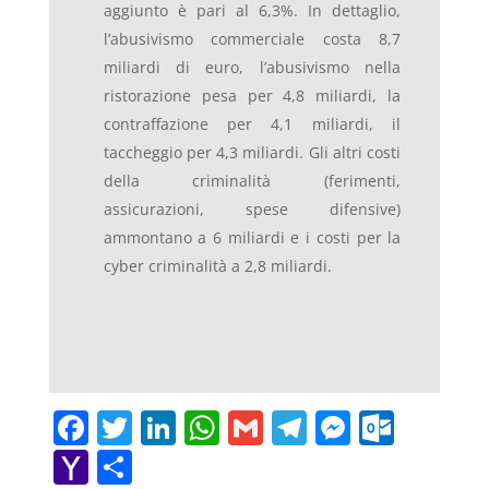
aggiunto è pari al 6,3%. In dettaglio,
l’abusivismo commerciale costa 8,7
miliardi di euro, l’abusivismo nella
ristorazione pesa per 4,8 miliardi, la
contraffazione per 4,1 miliardi, il
taccheggio per 4,3 miliardi. Gli altri costi
della criminalità (ferimenti,
assicurazioni, spese difensive)
ammontano a 6 miliardi e i costi per la
cyber criminalità a 2,8 miliardi.
F
T
Li
W
G
T
M
O
a
w
n
h
m
el
e
ut
Y
C