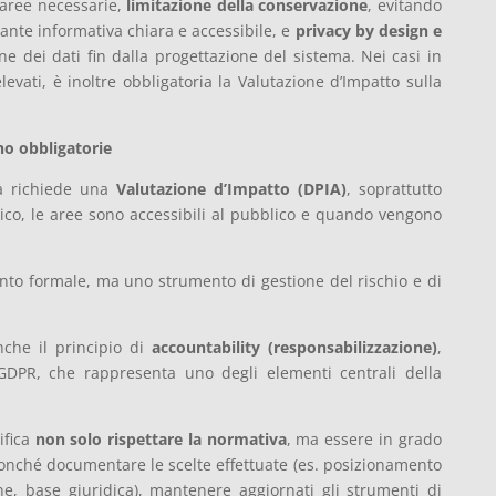
e aree necessarie,
limitazione della conservazione
, evitando
ante informativa chiara e accessibile, e
privacy by design e
ne dei dati fin dalla progettazione del sistema. Nei casi in
elevati, è inoltre obbligatoria la Valutazione d’Impatto sulla
no obbligatorie
za richiede una
Valutazione d’Impatto (DPIA)
, soprattutto
ico, le aree sono accessibili al pubblico e quando vengono
o formale, ma uno strumento di gestione del rischio e di
nche il principio di
accountability (responsabilizzazione)
,
l GDPR, che rappresenta uno degli elementi centrali della
ifica
non solo rispettare la normativa
, ma essere in grado
onché documentare le scelte effettuate (es. posizionamento
e, base giuridica), mantenere aggiornati gli strumenti di