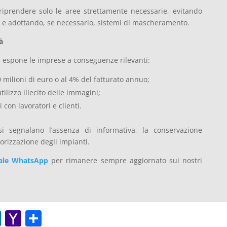
riprendere solo le aree strettamente necessarie, evitando
zi e adottando, se necessario, sistemi di mascheramento.
à
a espone le imprese a conseguenze rilevanti:
 milioni di euro o al 4% del fatturato annuo;
tilizzo illecito delle immagini;
con lavoratori e clienti.
si segnalano l’assenza di informativa, la conservazione
orizzazione degli impianti.
ale WhatsApp
per rimanere sempre aggiornato sui nostri
O
Y
C