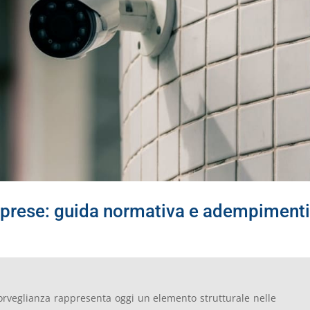
mprese: guida normativa e adempiment
sorveglianza rappresenta oggi un elemento strutturale nelle