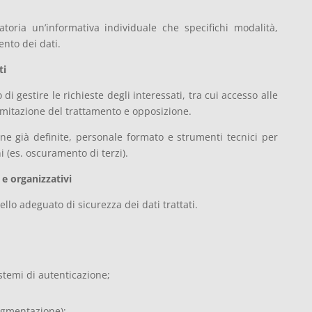
atoria un’informativa individuale che specifichi modalità,
mento dei dati.
ti
i gestire le richieste degli interessati, tra cui accesso alle
imitazione del trattamento e opposizione.
ne già definite, personale formato e strumenti tecnici per
i (es. oscuramento di terzi).
 e organizzativi
llo adeguato di sicurezza dei dati trattati.
stemi di autenticazione;
segmentazione);