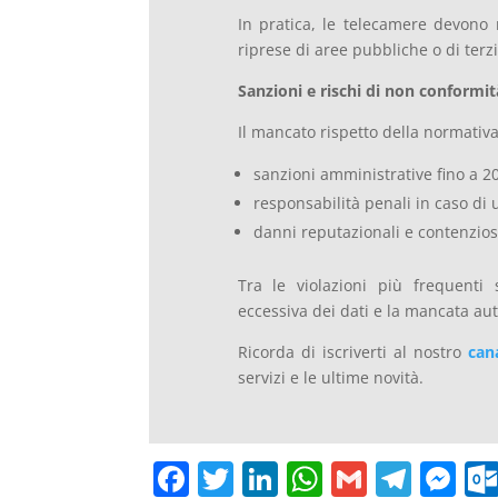
In pratica, le telecamere devono 
riprese di aree pubbliche o di ter
Sanzioni e rischi di non conformit
Il mancato rispetto della normativ
sanzioni amministrative fino a 20
responsabilità penali in caso di u
danni reputazionali e contenziosi 
Tra le violazioni più frequenti 
eccessiva dei dati e la mancata aut
Ricorda di iscriverti al nostro
can
servizi e le ultime novità.
F
T
Li
W
G
T
M