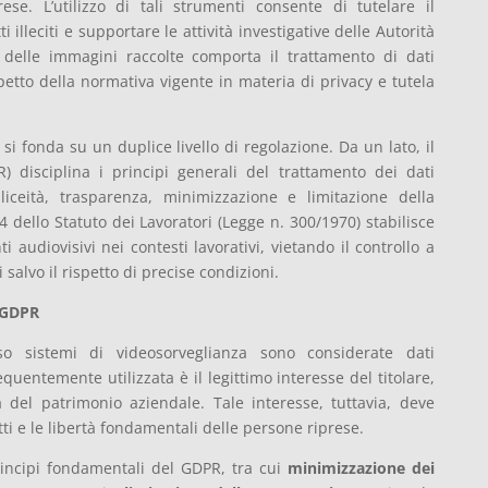
ese. L’utilizzo di tali strumenti consente di tutelare il
 illeciti e supportare le attività investigative delle Autorità
e delle immagini raccolte comporta il trattamento di dati
spetto della normativa vigente in materia di privacy e tutela
si fonda su un duplice livello di regolazione. Da un lato, il
 disciplina i principi generali del trattamento dei dati
liceità, trasparenza, minimizzazione e limitazione della
o 4 dello Statuto dei Lavoratori (Legge n. 300/1970) stabilisce
anti audiovisivi nei contesti lavorativi, vietando il controllo a
 salvo il rispetto di precise condizioni.
i GDPR
so sistemi di videosorveglianza sono considerate dati
equentemente utilizzata è il legittimo interesse del titolare,
a del patrimonio aziendale. Tale interesse, tuttavia, deve
tti e le libertà fondamentali delle persone riprese.
principi fondamentali del GDPR, tra cui
minimizzazione dei