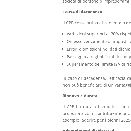
società di persone o imprese famili
Cause di decadenza
Il CPB cessa automaticamente o de
Variazioni superiori al 30% rispet
Omesso versamento di imposte o 
Errori o omissioni nei dati dichiar
Passaggio a regimi fiscali incompa
Superamento del limite ISA di rica
In caso di decadenza, l’efficacia d
non può beneficiare di un vantagg
Rinnovo e durata
Il CPB ha durata biennale e non 
proposta a cui il contribuente può 
esempio, aderire per i bienni 202
Adempimenti dichiarativi