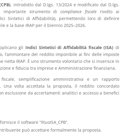
(CPB)
, introdotto dal D.lgs. 13/2024 e modificato dal D.lgs.
un importante strumento di
compliance fiscale
rivolto ai
ici Sintetici di Affidabilità), permettendo loro di definire
le e la base IRAP per il biennio 2025–2026.
pplicano gli
Indici Sintetici di Affidabilità fiscale (ISA)
di
io, l’ammontare del reddito imponibile ai fini delle imposte
ne netta IRAP. È uno strumento volontario che si inserisce in
zione e fiducia tra imprese e Amministrazione finanziaria.
a fiscale, semplificazione amministrativa e un rapporto
o. Una volta accettata la proposta, il reddito concordato
on esclusione da accertamenti analitici e accesso a benefici
 fornisce il software “IltuoISA_CPB”.
contribuente può accettare formalmente la proposta.