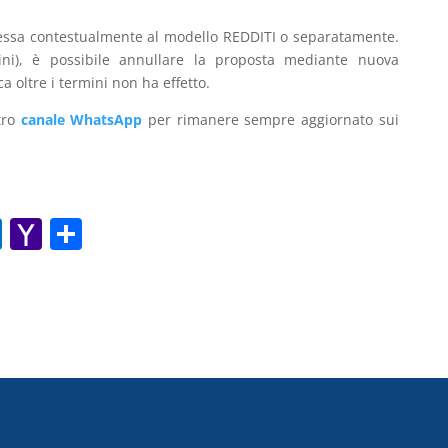
messa contestualmente al modello REDDITI o separatamente.
ini), è possibile annullare la proposta mediante nuova
 oltre i termini non ha effetto.
stro
canale WhatsApp
per rimanere sempre aggiornato sui
O
Y
C
ut
a
o
lo
h
n
o
o
di
k.
o
vi
c
M
di
o
ai