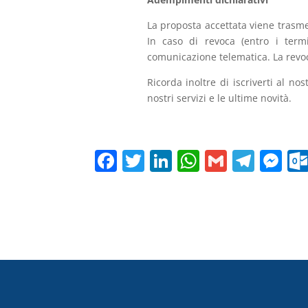
La proposta accettata viene tras
In caso di revoca (entro i term
comunicazione telematica. La revoca
Ricorda inoltre di iscriverti al no
nostri servizi e le ultime novità.
F
T
Li
W
G
T
M
a
w
n
h
m
el
e
c
itt
k
at
ai
e
ss
e
er
e
s
l
gr
e
b
dI
A
a
n
o
n
p
m
g
o
p
er