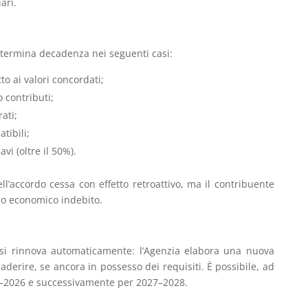
ari.
termina decadenza nei seguenti casi:
to ai valori concordati;
contributi;
ati;
tibili;
vi (oltre il 50%).
ell’accordo cessa con effetto retroattivo, ma il contribuente
io economico indebito.
si rinnova automaticamente: l’Agenzia elabora una nuova
aderire, se ancora in possesso dei requisiti. È possibile, ad
5–2026 e successivamente per 2027–2028.