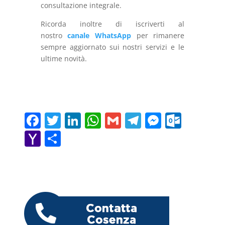
consultazione integrale.
Ricorda inoltre di iscriverti al
nostro
canale WhatsApp
per rimanere
sempre aggiornato sui nostri servizi e le
ultime novità.
F
T
Li
W
G
T
M
O
a
w
n
h
m
el
e
ut
Y
C
c
itt
k
at
ai
e
ss
lo
a
o
e
er
e
s
l
gr
e
o
h
n
b
dI
A
a
n
k.
o
di
o
n
p
m
g
c
o
vi
o
p
er
o
M
di