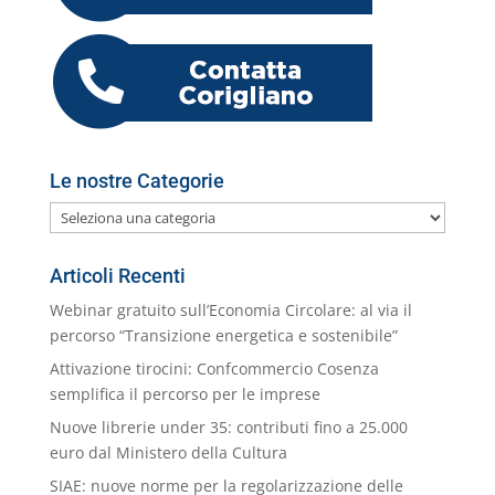
k
m
ai
l
Le nostre Categorie
Le
nostre
Categorie
Articoli Recenti
Webinar gratuito sull’Economia Circolare: al via il
percorso “Transizione energetica e sostenibile”
Attivazione tirocini: Confcommercio Cosenza
semplifica il percorso per le imprese
Nuove librerie under 35: contributi fino a 25.000
euro dal Ministero della Cultura
SIAE: nuove norme per la regolarizzazione delle