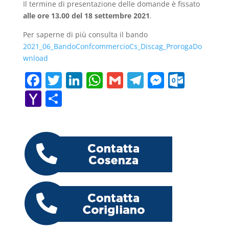
Il termine di presentazione delle domande è fissato
alle ore 13.00 del 18 settembre 2021
.
Per saperne di più consulta il bando
2021_06_BandoConfcommercioCs_Discag_Proroga
Do
wnload
F
T
Li
W
G
T
M
O
a
w
n
h
m
el
e
ut
Y
C
c
itt
k
at
ai
e
ss
lo
a
o
e
er
e
s
l
gr
e
o
h
n
b
dI
A
a
n
k.
o
di
o
n
p
m
g
c
o
vi
o
p
er
o
M
di
k
m
ai
l