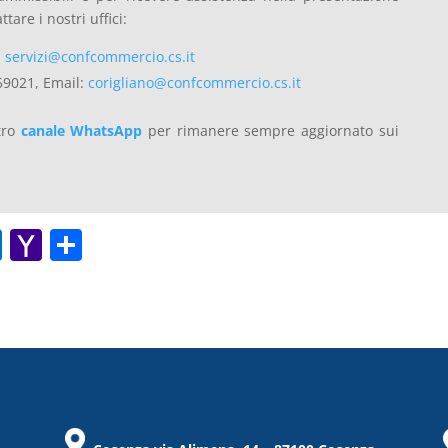
are i nostri uffici:
:
servizi@confcommercio.cs.it
59021, Email:
corigliano@confcommercio.cs.it
stro
canale WhatsApp
per rimanere sempre aggiornato sui
O
Y
C
ut
a
o
lo
h
n
o
o
di
k.
o
vi
c
M
di
o
ai