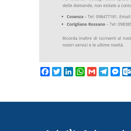
delle domande, non esitate a contatt
Cosenza
– Tel: 098477181, Email
Corigliano Rossano
– Tel: 09838
Ricorda inoltre di iscriverti al no
nostri servizi e le ultime novità.
F
T
Li
W
G
T
M
a
w
n
h
m
el
e
c
itt
k
at
ai
e
ss
e
er
e
s
l
gr
e
b
dI
A
a
n
o
n
p
m
g
o
p
er