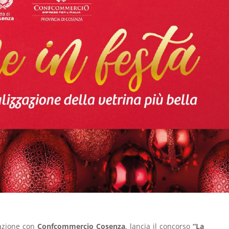
razione con
Confcommercio Cosenza
, lancia il concorso
“La