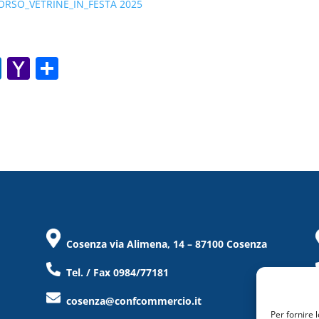
SO_VETRINE_IN_FESTA 2025
O
Y
C
ut
a
o
lo
h
n
o
o
di
k.
o
vi
c
M
di
o
ai
m
l
Cosenza via Alimena, 14 – 87100 Cosenza
Tel. / Fax 0984/77181
cosenza@confcommercio.it
Per fornire 