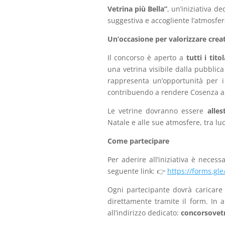
Vetrina più Bella”
, un’iniziativa de
suggestiva e accogliente l’atmosfer
Un’occasione per valorizzare creati
Il concorso è aperto a
tutti i tit
una vetrina visibile dalla pubblic
rappresenta un’opportunità per i
contribuendo a rendere Cosenza an
Le vetrine dovranno essere
alle
Natale e alle sue atmosfere, tra luc
Come partecipare
Per aderire all’iniziativa è neces
seguente link: 👉
https://forms.gl
Ogni partecipante dovrà caricare
direttamente tramite il form. In a
all’indirizzo dedicato:
concorsovet