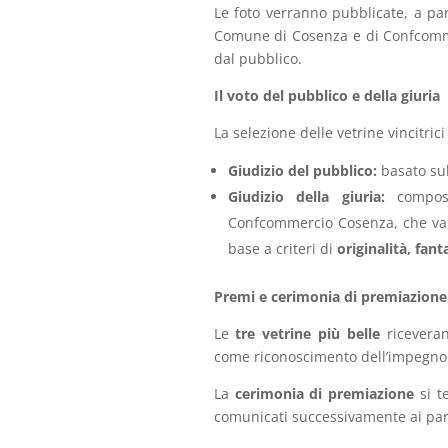
Le foto verranno pubblicate, a pa
Comune di Cosenza e di Confcomme
dal pubblico.
Il voto del pubblico e della giuria
La selezione delle vetrine vincitri
Giudizio del pubblico:
basato sul 
Giudizio della giuria:
compost
Confcommercio Cosenza, che valu
base a criteri di
originalità, fan
Premi e cerimonia di premiazione
Le
tre vetrine più belle
ricevera
come riconoscimento dell’impegno e
La
cerimonia di premiazione
si t
comunicati successivamente ai par