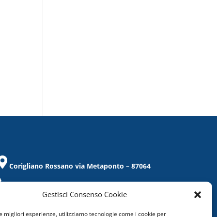
Corigliano Rossano via Metaponto – 87064
Tel. / Fax 0983/859021
Gestisci Consenso Cookie
corigliano@confcommercio.cs.it
le migliori esperienze, utilizziamo tecnologie come i cookie per