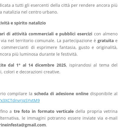
dicata a tutti gli esercenti della città per rendere ancora più
a natalizia nel centro urbano.
vità e spirito natalizio
olari di attività commerciali e pubblici esercizi
con almeno
a via nel territorio comunale. La partecipazione è
gratuita
e
 commercianti di esprimere fantasia, gusto e originalità,
cora più luminosa durante le festività.
stite dal 1° al 14 dicembre 2025
, ispirandosi al tema del
i, colori e decorazioni creative.
sario compilare la
scheda di adesione online
disponibile al
e/x3XCTdnvrJqSYvtM9
 fino a
tre foto in formato verticale
della propria vetrina
lternativa, le immagini potranno essere inviate via e-mail
rineinfesta@gmail.com
.