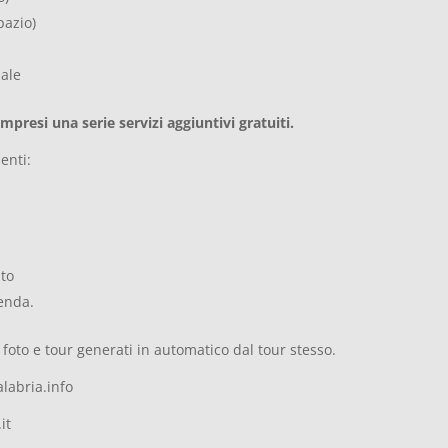
pazio)
ale
presi una serie servizi aggiuntivi gratuiti.
enti:
ito
ienda.
foto e tour generati in automatico dal tour stesso.
labria.info
it