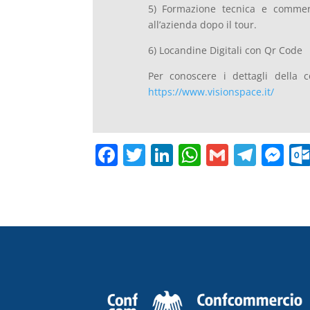
5) Formazione tecnica e commerc
all’azienda dopo il tour.
6) Locandine Digitali con Qr Code
Per conoscere i dettagli della c
https://www.visionspace.it/
F
T
Li
W
G
T
M
a
w
n
h
m
el
e
c
itt
k
at
ai
e
ss
e
er
e
s
l
gr
e
b
dI
A
a
n
o
n
p
m
g
o
p
er
k