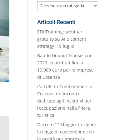
Le
nostre
Categorie
Articoli Recenti
EDI Training: webinar
gratuito su AI e content
strategy il 9 luglio
Bando Doppia Transizione
2026: contributi fino a
10.000 euro per le imprese
di Cosenza
IN.TUR. In Confcommercio
Cosenza un incontro
dedicato agli incentivi per
l’occupazione nella filiera
turistica
Decreto 1° Maggio: in vigore
la legge di conversione con
le novità per imprese e