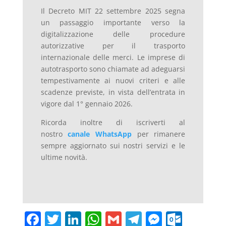
Il Decreto MIT 22 settembre 2025 segna
un passaggio importante verso la
digitalizzazione delle procedure
autorizzative per il trasporto
internazionale delle merci. Le imprese di
autotrasporto sono chiamate ad adeguarsi
tempestivamente ai nuovi criteri e alle
scadenze previste, in vista dell’entrata in
vigore dal 1° gennaio 2026.
Ricorda inoltre di iscriverti al
nostro
canale WhatsApp
per rimanere
sempre aggiornato sui nostri servizi e le
ultime novità.
F
T
Li
W
G
T
M
O