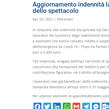
Aggiornamento indennità la
dello spettacolo
Apr 23, 2021
|
Patronato
In relazione alle indennità disciplinate dal Decre
lavoratori del turismo e degli stabilimenti ter
e autonomi che hanno cessato, ridotto o sospeso
dell’emergenza da Covid-19 – l’Inps ha fornito
pari a 2.400 euro.
Tali indennità, erogate dall’Inps nel limite di 
concorrono alla formazione del reddito e per il 
contribuzione figurativa, né il diritto all’assegn
I lavoratori non già beneficiari delle indennità 
domanda telematica all’Inps entro il 31 maggio
Per ulteriori elementi di approfondimento visi
F
T
Li
W
G
T
M