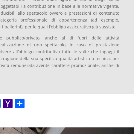
soggettabili a contribuzione in base alla normativa vigente,
nducibili allo spettacolo ovvero a prestazioni di contenuto
 categoria professionale di appartenenza (ad esempio,
 i ballerini), per le quali l’obbligo assicurativo già sussiste.
nte pubblico/privato, anche al di fuori delle attività
realizzazione di uno spettacolo, in caso di prestazione
lvere all’obbligo contributivo tutte le volte che ingaggi il
n ragione della sua specifica qualità artistica o tecnica, per
ttività remunerata avente carattere promozionale, anche di
O
Y
C
ut
a
o
lo
h
n
o
o
di