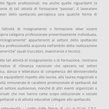
tte figure professionali, ma anche quelle riguardanti la
nte di tali attività di formazione “passiva”, il lavoratore
ratori dello spettacolo percepisca una qualche forma di
vo, l’attività di insegnamento o formazione deve essere
propria categoria professionale preventivamente individuata,
ontologicamente” appartenenti al settore dello spettacolo
ifica professionalità acquisita nell’ambito della realizzazione
generiche” (quali truccatori, maestranze e tecnici).
lte tali attività di insegnamento o di formazione, rientrano
ormative di rilevanza nazionale che operano nei settori
ica, danza e letteratura di competenza del Ministerodella
dio equipollenti rispetto alla laurea, alla laurea magistrale e
ività remunerate di carattere promozionale di spettacoli dal
 del settore audiovisivo, nonché di altri eventi organizzati o
privati che non hanno come scopo istituzionale o sociale
pettacoli o di attività educative collegate allo spettacolo.
i remunerate – svolte dalle figure di cui al D.Lgs C.P.S.