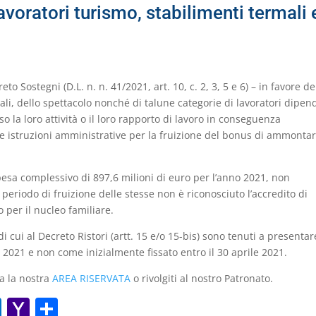
voratori turismo, stabilimenti termali 
to Sostegni (D.L. n. n. 41/2021, art. 10, c. 2, 3, 5 e 6) – in favore de
mali, dello spettacolo nonché di talune categorie di lavoratori dipen
 la loro attività o il loro rapporto di lavoro in conseguenza
 le istruzioni amministrative per la fruizione del bonus di ammonta
spesa complessivo di 897,6 milioni di euro per l’anno 2021, non
periodo di fruizione delle stesse non è riconosciuto l’accredito di
o per il nucleo familiare.
di cui al Decreto Ristori (artt. 15 e/o 15-bis) sono tenuti a presentar
 2021 e non come inizialmente fissato entro il 30 aprile 2021.
ta la nostra
AREA RISERVATA
o rivolgiti al nostro Patronato.
O
Y
C