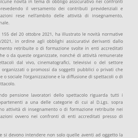
alcune novità in tema di obbligo assicurativo nei confronti
 prevedendo il versamento dei contributi previdenziali e
azioni rese nell’ambito delle attività di insegnamento,
nale.
n. 155 del 20 ottobre 2021, ha illustrato le novità normative
3/2021, in ordine agli obblighi assicurativi derivanti dallo
mento retribuite o di formazione svolte in enti accreditati
he o da queste organizzate, nonché di attività remunerate
tacoli dal vivo, cinematografici, televisivi o del settore
i organizzati o promossi da soggetti pubblici o privati che
o sociale l’organizzazione e la diffusione di spettacoli o di
ttacolo.
ondo pensione lavoratori dello spettacolo riguarda tutti i
appartenenti a una delle categorie di cui al D.Lgs. sopra
no attività di insegnamento o di formazione retribuite nei
azioni ovvero nei confronti di enti accreditati presso di
one si devono intendere non solo quelle aventi ad oggetto la