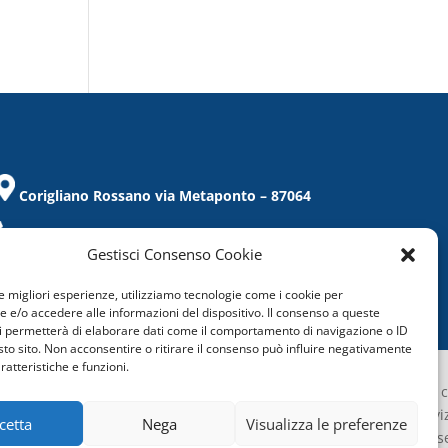
Corigliano Rossano via Metaponto – 87064
Tel. / Fax 0983/859021
Gestisci Consenso Cookie
corigliano@confcommercio.cs.it
le migliori esperienze, utilizziamo tecnologie come i cookie per
C.F.: 97019860788
e/o accedere alle informazioni del dispositivo. Il consenso a queste
i permetterà di elaborare dati come il comportamento di navigazione o ID
sto sito. Non acconsentire o ritirare il consenso può influire negativamente
ratteristiche e funzioni.
Confcommercio Cosenza é certificata c
Sistema di Gestione aziendale del servi
cetta
Nega
Visualizza le preferenze
Qualità
(UNI EN ISO 9001:2015) sia per la s