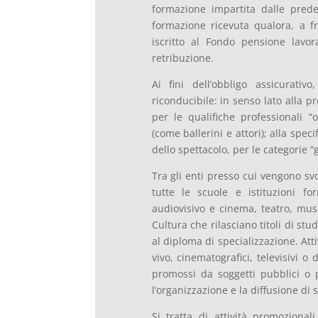
formazione impartita dalle prede
formazione ricevuta qualora, a fro
iscritto al Fondo pensione lavo
retribuzione.
Ai fini dell’obbligo assicurati
riconducibile: in senso lato alla 
per le qualifiche professionali “
(come ballerini e attori); alla spec
dello spettacolo, per le categorie “
Tra gli enti presso cui vengono svo
tutte le scuole e istituzioni f
audiovisivo e cinema, teatro, mus
Cultura che rilasciano titoli di stu
al diploma di specializzazione. Att
vivo, cinematografici, televisivi o
promossi da soggetti pubblici o 
l’organizzazione e la diffusione di s
Si tratta di attività promozional