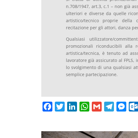
n.708/1947, art.3, c.1 – non già as
ulteriori e diverse da quelle rico
artistico/tecnico proprie della
recitazione per gli attori, danza per
Qualsiasi utilizzatore/committe
promozionali riconducibili alla 
artistica/tecnica, è tenuto ad asso
lavoratore già assicurato al FPLS, i
lo svolgimento di una qualsiasi a
semplice partecipazione.
F
T
Li
W
G
T
M
a
w
n
h
m
el
e
c
itt
k
at
ai
e
ss
e
er
e
s
l
gr
e