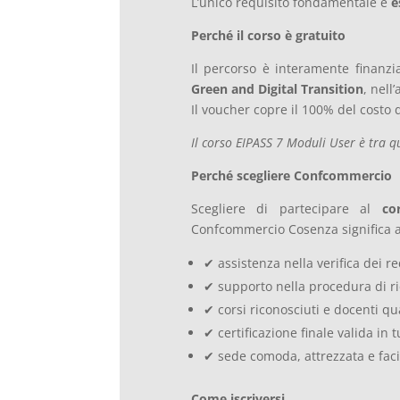
L’unico requisito fondamentale è
e
Perché il corso è gratuito
Il percorso è interamente finanzi
Green and Digital Transition
, nell
Il voucher copre il 100% del costo 
Il corso EIPASS 7 Moduli User è tra qu
Perché scegliere Confcommercio
Scegliere di partecipare al
co
Confcommercio Cosenza significa a
✔ assistenza nella verifica dei re
✔ supporto nella procedura di ri
✔ corsi riconosciuti e docenti qua
✔ certificazione finale valida in 
✔ sede comoda, attrezzata e fac
Come iscriversi