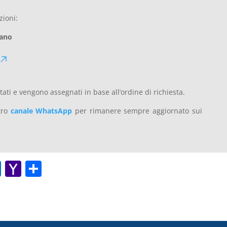
zioni:
sano
itati e vengono assegnati in base all’ordine di richiesta.
stro
canale WhatsApp
per rimanere sempre aggiornato sui
O
Y
C
ut
a
o
lo
h
n
o
o
di