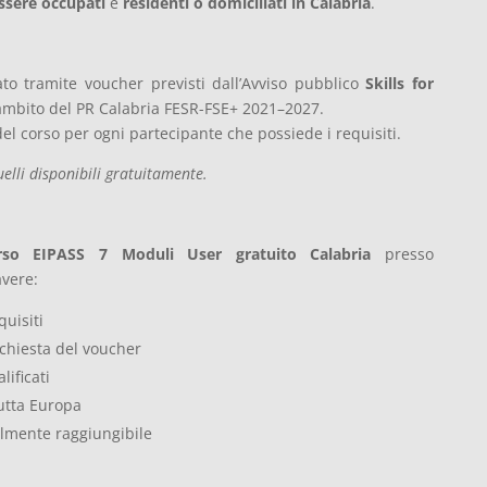
ssere occupati
e
residenti o domiciliati in Calabria
.
ato tramite voucher previsti dall’Avviso pubblico
Skills for
’ambito del PR Calabria FESR-FSE+ 2021–2027.
del corso per ogni partecipante che possiede i requisiti.
elli disponibili gratuitamente.
rso EIPASS 7 Moduli User gratuito Calabria
presso
vere:
quisiti
chiesta del voucher
lificati
tutta Europa
ilmente raggiungibile