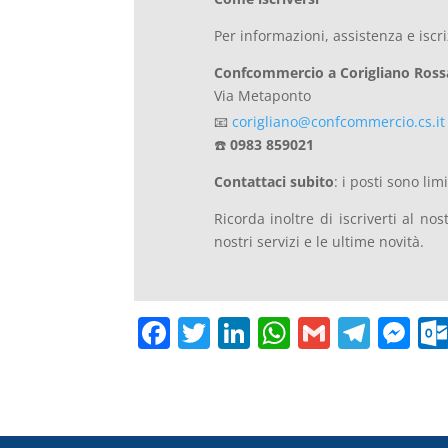
Per informazioni, assistenza e iscri
Confcommercio a Corigliano Ros
Via Metaponto
📧
corigliano@confcommercio.cs.it
☎️
0983 859021
Contattaci subito
: i posti sono lim
Ricorda inoltre di iscriverti al no
nostri servizi e le ultime novità.
F
T
Li
W
G
T
M
a
w
n
h
m
el
e
c
itt
k
at
ai
e
ss
e
er
e
s
l
gr
e