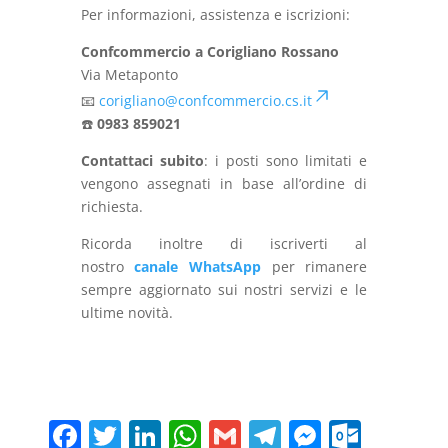
Per informazioni, assistenza e iscrizioni:
Confcommercio a Corigliano Rossano
Via Metaponto
📧
corigliano@confcommercio.cs.it
☎️
0983 859021
Contattaci subito
: i posti sono limitati e
vengono assegnati in base all’ordine di
richiesta.
Ricorda inoltre di iscriverti al
nostro
canale WhatsApp
per rimanere
sempre aggiornato sui nostri servizi e le
ultime novità.
F
T
Li
W
G
T
M
O