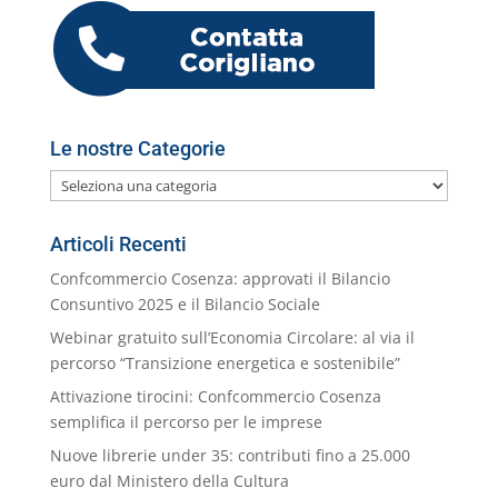
k
m
ai
l
Le nostre Categorie
Le
nostre
Categorie
Articoli Recenti
Confcommercio Cosenza: approvati il Bilancio
Consuntivo 2025 e il Bilancio Sociale
Webinar gratuito sull’Economia Circolare: al via il
percorso “Transizione energetica e sostenibile”
Attivazione tirocini: Confcommercio Cosenza
semplifica il percorso per le imprese
Nuove librerie under 35: contributi fino a 25.000
euro dal Ministero della Cultura