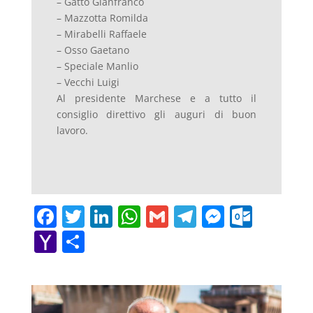
– Gatto Gianfranco
– Mazzotta Romilda
– Mirabelli Raffaele
– Osso Gaetano
– Speciale Manlio
– Vecchi Luigi
Al presidente Marchese e a tutto il
consiglio direttivo gli auguri di buon
lavoro.
F
T
Li
W
G
T
M
O
a
w
n
h
m
el
e
ut
Y
C
c
itt
k
at
ai
e
ss
lo
a
o
e
er
e
s
l
gr
e
o
h
n
b
dI
A
a
n
k.
o
di