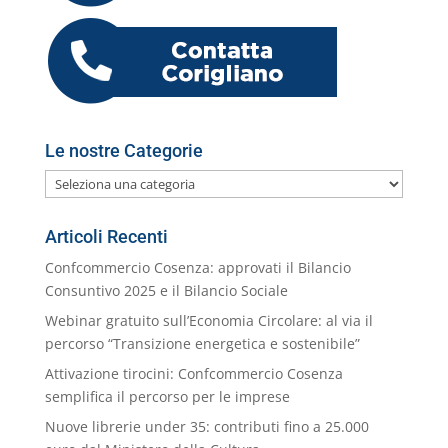
o
p
er
o
M
di
k
m
ai
l
Le nostre Categorie
Le
nostre
Categorie
Articoli Recenti
Confcommercio Cosenza: approvati il Bilancio
Consuntivo 2025 e il Bilancio Sociale
Webinar gratuito sull’Economia Circolare: al via il
percorso “Transizione energetica e sostenibile”
Attivazione tirocini: Confcommercio Cosenza
semplifica il percorso per le imprese
Nuove librerie under 35: contributi fino a 25.000