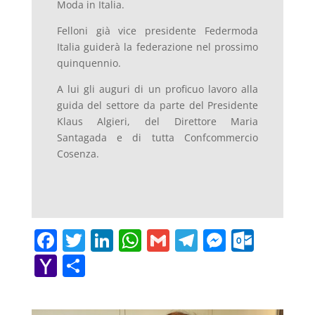
Moda in Italia.
Felloni già vice presidente Federmoda
Italia guiderà la federazione nel prossimo
quinquennio.
A lui gli auguri di un proficuo lavoro alla
guida del settore da parte del Presidente
Klaus Algieri, del Direttore Maria
Santagada e di tutta Confcommercio
Cosenza.
F
T
Li
W
G
T
M
O
a
w
n
h
m
el
e
ut
Y
C
c
itt
k
at
ai
e
ss
lo
a
o
e
er
e
s
l
gr
e
o
h
n