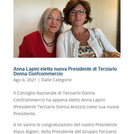
b
dI
A
a
n
k.
o
di
o
n
p
m
g
c
o
vi
o
p
er
o
M
di
k
m
ai
l
Anna Lapini eletta nuova Presidente di Terziario
Donna Confcommercio
Ago 6, 2021
|
Dalle Categorie
Il Consiglio Nazionale di Terziario Donna
Confcommercio ha appena eletto Anna Lapini
(Presidente Terziario Donna Arezzo) come sua nuova
Presidente.
A lei vanno le congratulazioni del nostro Presidente
Klaus Algieri, della Presidente del Gruppo Terziario