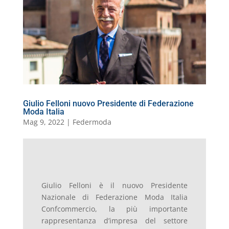
o
n
p
m
g
c
o
vi
o
p
er
o
M
di
k
m
ai
l
Giulio Felloni nuovo Presidente di Federazione
Moda Italia
Mag 9, 2022
|
Federmoda
Giulio Felloni è il nuovo Presidente
Nazionale di Federazione Moda Italia
Confcommercio,
la più importante
rappresentanza d’impresa del settore