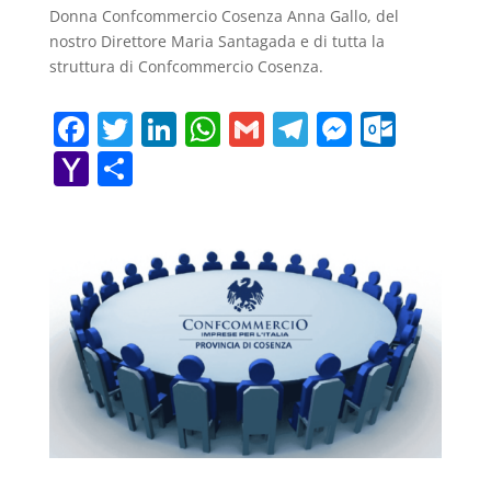
Donna Confcommercio Cosenza Anna Gallo, del
nostro Direttore Maria Santagada e di tutta la
struttura di Confcommercio Cosenza.
F
T
Li
W
G
T
M
O
a
w
n
h
m
el
e
ut
Y
C
c
itt
k
at
ai
e
ss
lo
a
o
e
er
e
s
l
gr
e
o
h
n
b
dI
A
a
n
k.
o
di
o
n
p
m
g
c
o
vi
o
p
er
o
M
di
k
m
ai
l