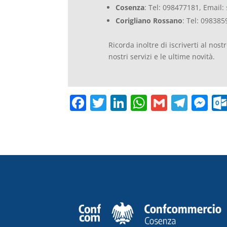
Cosenza
: Tel: 098477181, Email:
Corigliano Rossano
: Tel: 098385
Ricorda inoltre di iscriverti al nost
nostri servizi e le ultime novità.
F
T
Li
W
G
T
M
a
w
n
h
m
el
e
c
itt
k
at
ai
e
ss
e
er
e
s
l
gr
e
b
dI
A
a
n
o
n
p
m
g
o
p
er
k