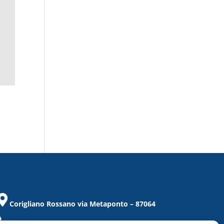
Corigliano Rossano via Metaponto – 87064
Tel. / Fax 0983/859021