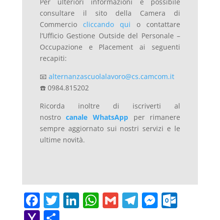
Per ulteriori informazioni è possibile
consultare il sito della Camera di
Commercio
cliccando qui
o contattare
l’Ufficio Gestione Outside del Personale –
Occupazione e Placement ai seguenti
recapiti:
📧
alternanzascuolalavoro@cs.camcom.it
☎️ 0984.815202
Ricorda inoltre di iscriverti al
nostro
canale WhatsApp
per rimanere
sempre aggiornato sui nostri servizi e le
ultime novità.
F
T
Li
W
G
T
M
O
a
w
n
h
m
el
e
ut
Y
C