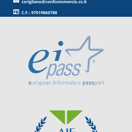
corigliano@confcommercio.cs.it
C.F.: 97019860788