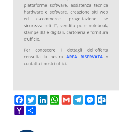
piattaforme software, assistenza tecnica
hardware e software, creazione siti web
ed e-commerce, progettazione se
sicurezza reti IT, vendita pc e notebook,
stampe 3D e digitali, cartoleria e fornitura
d’ufficio.
Per conoscere i dettagli dell’offerta
consulta la nostra
AREA RISERVATA
o
contatta i nostri uffici.
F
T
Li
W
G
T
M
O
a
w
n
h
m
el
e
ut
Y
C
c
itt
k
at
ai
e
ss
lo
a
o
e
er
e
s
l
gr
e
o
h
n