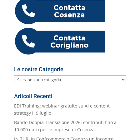
b
dI
A
a
n
k.
o
di
o
n
p
m
g
c
o
vi
o
p
er
o
M
di
k
m
ai
l
Le nostre Categorie
Le
nostre
Categorie
Articoli Recenti
EDI Training: webinar gratuito su AI e content
strategy il 9 luglio
Bando Doppia Transizione 2026: contributi fino a
10.000 euro per le imprese di Cosenza
IN.TUR. In Confcommercio Cosenza un incontro