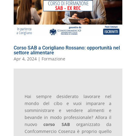
o
p
er
o
M
di
k
m
ai
l
Corso SAB a Corigliano Rossano: opportunità nel
settore alimentare
Apr 4, 2024
|
Formazione
Hai sempre desiderato lavorare nel
mondo del cibo e vuoi imparare a
somministrare e vendere alimenti e
bevande in modo professionale? Allora il
nuovo
corso SAB
organizzato da
Confcommercio Cosenza è proprio quello