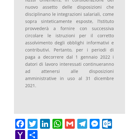
nuovo assetto delle disposizioni che
disciplinano le integrazioni salariali, come
sopra sinteticamente esposte, l’Istituto
provvederà a fornire con successiva
circolare le istruzioni per il corretto
assolvimento degli obblighi informativi e
contributivi. Pertanto, per i periodi di
paga a decorrere dal 1 gennaio 2022 i
datori di lavoro interessati continueranno
ad attenersi alle disposizioni
amministrative in uso al 31 dicembre
2021.
F
T
Li
W
G
T
M
O
a
w
n
h
m
el
e
ut
Y
C