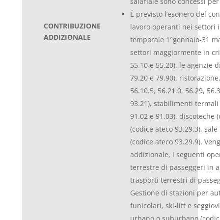
salariale sono concessi per
È previsto l’esonero del con
CONTRIBUZIONE
lavoro operanti nei settori 
ADDIZIONALE
temporale 1°gennaio-31 marz
settori maggiormente in cris
55.10 e 55.20), le agenzie d
79.20 e 79.90), ristorazion
56.10.5, 56.21.0, 56.29, 56.
93.21), stabilimenti termali
91.02 e 91.03), discoteche (c
(codice ateco 93.29.3), sale
(codice ateco 93.29.9). Veng
addizionale, i seguenti ope
terrestre di passeggeri in 
trasporti terrestri di passe
Gestione di stazioni per aut
funicolari, ski-lift e seggio
urbano o suburbano (codici a