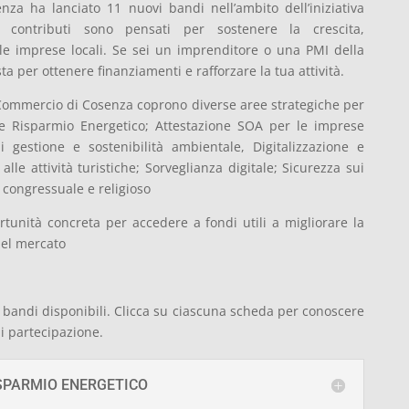
a ha lanciato 11 nuovi bandi nell’ambito dell’iniziativa
contributi sono pensati per sostenere la crescita,
elle imprese locali. Se sei un imprenditore o una PMI della
ta per ottenere finanziamenti e rafforzare la tua attività.
Commercio di Cosenza coprono diverse aree strategiche per
à e Risparmio Energetico; Attestazione SOA per le imprese
di gestione e sostenibilità ambientale, Digitalizzazione e
lle attività turistiche; Sorveglianza digitale; Sicurezza sui
 congressuale e religioso
tunità concreta per accedere a fondi utili a migliorare la
del mercato
i bandi disponibili. Clicca su ciascuna scheda per conoscere
 di partecipazione.
ISPARMIO ENERGETICO