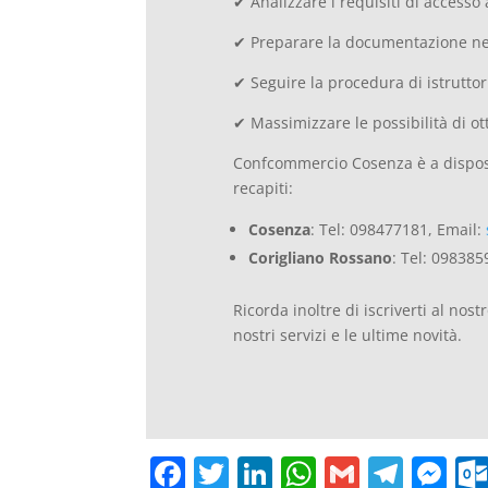
✔ Analizzare i requisiti di accesso 
✔ Preparare la documentazione ne
✔ Seguire la procedura di istrutt
✔ Massimizzare le possibilità di ot
Confcommercio Cosenza è a disposizi
recapiti:
Cosenza
: Tel: 098477181, Email:
Corigliano Rossano
: Tel: 098385
Ricorda inoltre di iscriverti al nost
nostri servizi e le ultime novità.
F
T
Li
W
G
T
M