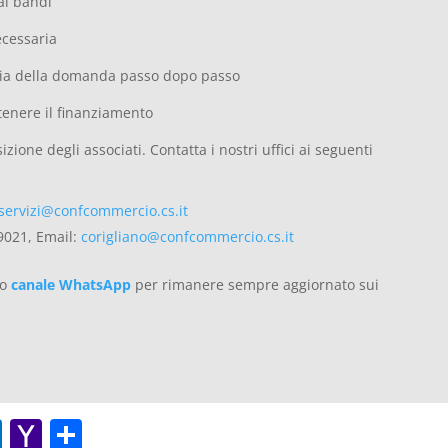
ai bandi
cessaria
oria della domanda passo dopo passo
tenere il finanziamento
one degli associati. Contatta i nostri uffici ai seguenti
servizi@confcommercio.cs.it
9021, Email:
corigliano@confcommercio.cs.it
ro
canale WhatsApp
per rimanere sempre aggiornato sui
O
Y
C