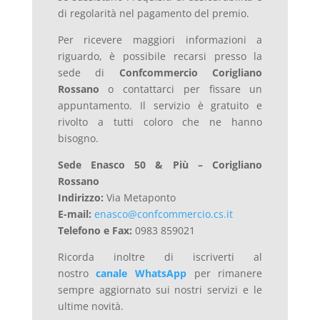
di regolarità nel pagamento del premio.
Per ricevere maggiori informazioni a
riguardo, è
possibile
recarsi
presso
la
sede
di
Confcommercio
Corigliano
Rossano
o
contattarci
per
fissare
un
appuntamento.
Il
servizio
è
gratuito
e
rivolto
a
tutti
coloro
che
ne
hanno
bisogno.
Sede Enasco 50 & Più – Corigliano
Rossano
Indirizzo:
Via Metaponto
E-mail:
enasco@confcommercio.cs.it
Telefono e Fax:
0983 859021
Ricorda inoltre di iscriverti al
nostro
canale WhatsApp
per rimanere
sempre aggiornato sui nostri servizi e le
ultime novità.