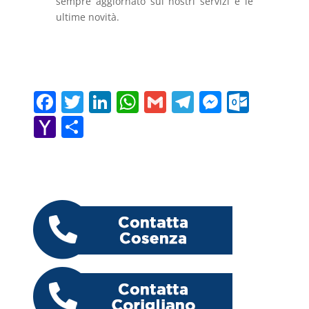
sempre aggiornato sui nostri servizi e le
ultime novità.
F
T
Li
W
G
T
M
O
a
w
n
h
m
el
e
ut
Y
C
c
itt
k
at
ai
e
ss
lo
a
o
e
er
e
s
l
gr
e
o
h
n
b
dI
A
a
n
k.
o
di
o
n
p
m
g
c
o
vi
o
p
er
o
M
di
k
m
ai
l