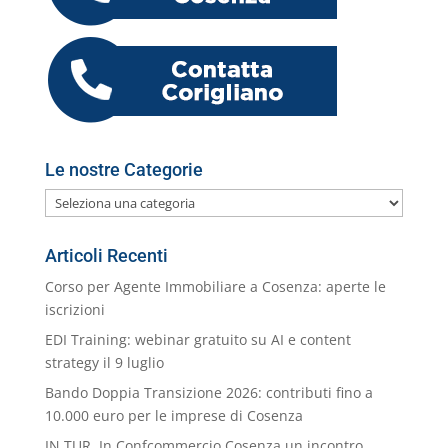
o
vi
o
p
er
o
M
di
k
m
ai
l
Le nostre Categorie
Le
nostre
Categorie
Articoli Recenti
Corso per Agente Immobiliare a Cosenza: aperte le
iscrizioni
EDI Training: webinar gratuito su AI e content
strategy il 9 luglio
Bando Doppia Transizione 2026: contributi fino a
10.000 euro per le imprese di Cosenza
IN.TUR. In Confcommercio Cosenza un incontro