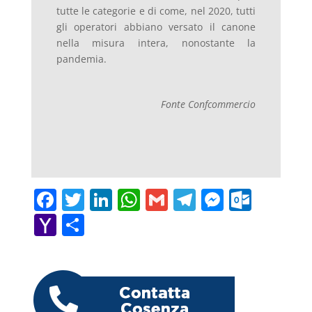
tutte le categorie e di come, nel 2020, tutti
gli operatori abbiano versato il canone
nella misura intera, nonostante la
pandemia.
Fonte Confcommercio
F
T
Li
W
G
T
M
O
a
w
n
h
m
el
e
ut
Y
C
c
itt
k
at
ai
e
ss
lo
a
o
e
er
e
s
l
gr
e
o
h
n
b
dI
A
a
n
k.
o
di
o
n
p
m
g
c