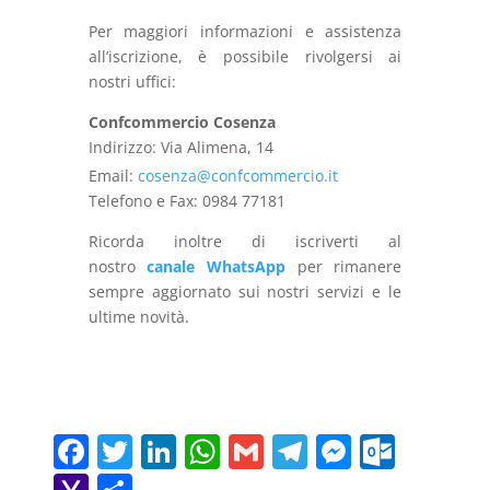
Per maggiori informazioni e assistenza
all’iscrizione, è possibile rivolgersi ai
nostri uffici:
Confcommercio Cosenza
Indirizzo: Via Alimena, 14
Email:
cosenza@confcommercio.it
Telefono e Fax: 0984 77181
Ricorda inoltre di iscriverti al
nostro
canale WhatsApp
per rimanere
sempre aggiornato sui nostri servizi e le
ultime novità.
F
T
Li
W
G
T
M
O
a
w
n
h
m
el
e
ut