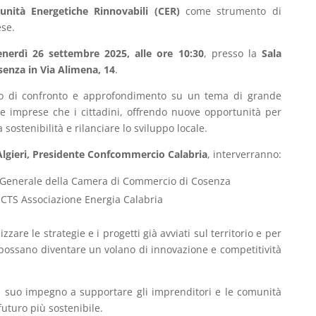
nità Energetiche Rinnovabili (CER)
come strumento di
ese.
nerdì 26 settembre 2025, alle ore 10:30
, presso la
Sala
enza in Via Alimena, 14
.
o di confronto e approfondimento su un tema di grande
 le imprese che i cittadini, offrendo nuove opportunità per
a sostenibilità e rilanciare lo sviluppo locale.
Algieri, Presidente Confcommercio Calabria
, interverranno:
o Generale della Camera di Commercio di Cosenza
 CTS Associazione Energia Calabria
zzare le strategie e i progetti già avviati sul territorio e per
ossano diventare un volano di innovazione e competitività
l suo impegno a supportare gli imprenditori e le comunità
futuro più sostenibile.