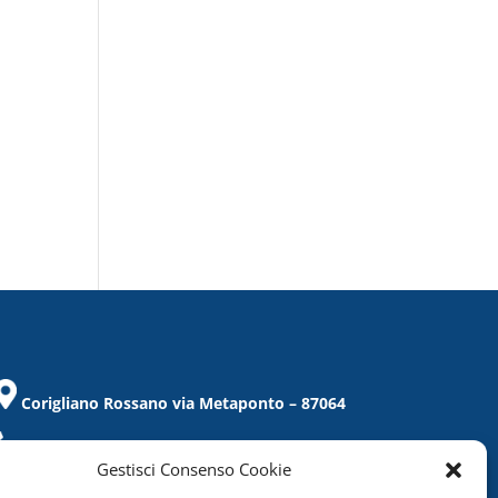
Corigliano Rossano via Metaponto – 87064
Tel. / Fax 0983/859021
Gestisci Consenso Cookie
corigliano@confcommercio.cs.it