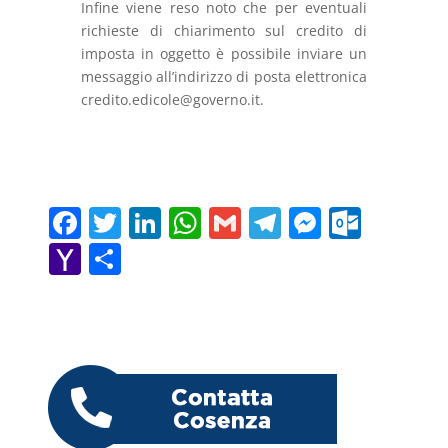
Infine viene reso noto che per eventuali
richieste di chiarimento sul credito di
imposta in oggetto è possibile inviare un
messaggio all’indirizzo di posta elettronica
credito.edicole@governo.it.
F
T
Li
W
G
T
M
O
a
w
n
h
m
el
e
ut
Y
C
c
itt
k
at
ai
e
ss
lo
a
o
e
er
e
s
l
gr
e
o
h
n
b
dI
A
a
n
k.
o
di
o
n
p
m
g
c
o
vi
o
p
er
o
M
di
k
m