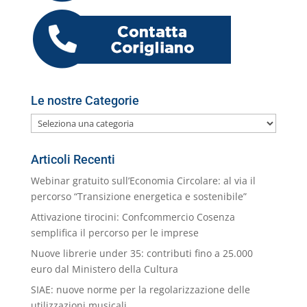
ai
l
Le nostre Categorie
Le
nostre
Categorie
Articoli Recenti
Webinar gratuito sull’Economia Circolare: al via il
percorso “Transizione energetica e sostenibile”
Attivazione tirocini: Confcommercio Cosenza
semplifica il percorso per le imprese
Nuove librerie under 35: contributi fino a 25.000
euro dal Ministero della Cultura
SIAE: nuove norme per la regolarizzazione delle
utilizzazioni musicali