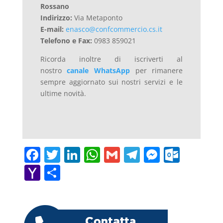
Rossano
Indirizzo:
Via Metaponto
E-mail:
enasco@confcommercio.cs.it
Telefono e Fax:
0983 859021
Ricorda inoltre di iscriverti al
nostro
canale WhatsApp
per rimanere
sempre aggiornato sui nostri servizi e le
ultime novità.
F
T
Li
W
G
T
M
O
a
w
n
h
m
el
e
ut
Y
C
c
itt
k
at
ai
e
ss
lo
a
o
e
er
e
s
l
gr
e
o
h
n
b
dI
A
a
n
k.
o
di