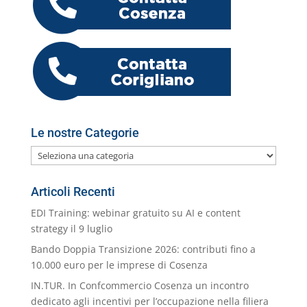
o
n
p
m
g
c
o
vi
o
p
er
o
M
di
k
m
ai
l
Le nostre Categorie
Le
nostre
Categorie
Articoli Recenti
EDI Training: webinar gratuito su AI e content
strategy il 9 luglio
Bando Doppia Transizione 2026: contributi fino a
10.000 euro per le imprese di Cosenza
IN.TUR. In Confcommercio Cosenza un incontro
dedicato agli incentivi per l’occupazione nella filiera