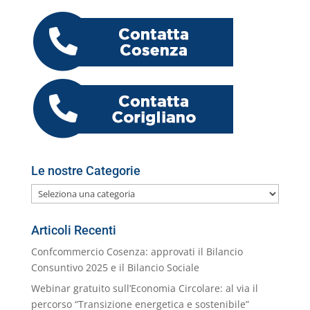
e
er
e
s
l
gr
e
o
h
n
b
dI
A
a
n
k.
o
di
o
n
p
m
g
c
o
vi
o
p
er
o
M
di
k
m
ai
l
Le nostre Categorie
Le
nostre
Categorie
Articoli Recenti
Confcommercio Cosenza: approvati il Bilancio
Consuntivo 2025 e il Bilancio Sociale
Webinar gratuito sull’Economia Circolare: al via il
percorso “Transizione energetica e sostenibile”