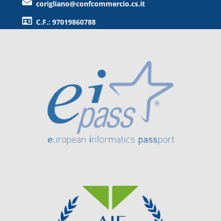
corigliano@confcommercio.cs.it
C.F.: 97019860788