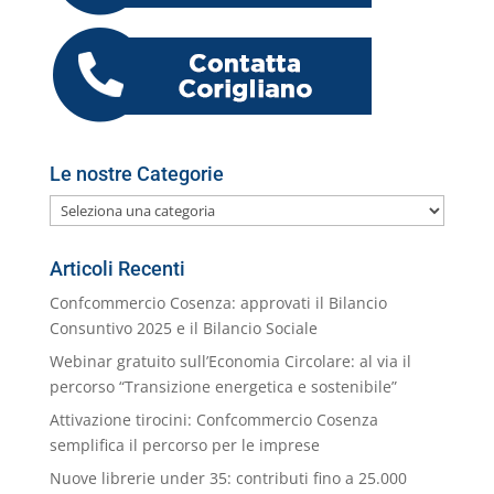
o
p
er
o
M
di
k
m
ai
l
Le nostre Categorie
Le
nostre
Categorie
Articoli Recenti
Confcommercio Cosenza: approvati il Bilancio
Consuntivo 2025 e il Bilancio Sociale
Webinar gratuito sull’Economia Circolare: al via il
percorso “Transizione energetica e sostenibile”
Attivazione tirocini: Confcommercio Cosenza
semplifica il percorso per le imprese
Nuove librerie under 35: contributi fino a 25.000