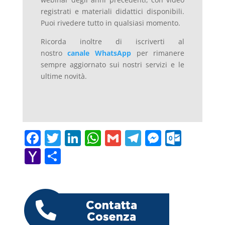
registrati e materiali didattici disponibili.
Puoi rivedere tutto in qualsiasi momento.
Ricorda inoltre di iscriverti al
nostro
canale WhatsApp
per rimanere
sempre aggiornato sui nostri servizi e le
ultime novità.
F
T
Li
W
G
T
M
O
a
w
n
h
m
el
e
ut
Y
C
c
itt
k
at
ai
e
ss
lo
a
o
e
er
e
s
l
gr
e
o
h
n
b
dI
A
a
n
k.
o
di
o
n
p
m
g
c
o
vi