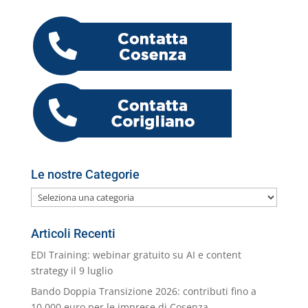
e
er
e
s
l
gr
e
o
h
n
b
dI
A
a
n
k.
o
di
o
n
p
m
g
c
o
vi
o
p
er
o
M
di
k
m
ai
l
Le nostre Categorie
Le
nostre
Categorie
Articoli Recenti
EDI Training: webinar gratuito su AI e content
strategy il 9 luglio
Bando Doppia Transizione 2026: contributi fino a
10.000 euro per le imprese di Cosenza