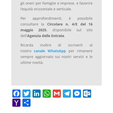
gli oneri per famiglie e imprese, e favorire
l’equità orizzontale e verticale.
Per approfondimenti, è possibile
consultare la
Circolare n. 4/E del 16
maggio 2025
, disponibile sul sito
dell’
Agenzia delle Entrate
.
Ricorda inoltre di iscriverti al
nostro
canale WhatsApp
per rimanere
sempre aggiornato sui nostri servizi e le
ultime novità.
F
T
Li
W
G
T
M
O
a
w
n
h
m
el
e
ut
Y
C
c
itt
k
at
ai
e
ss
lo
a
o