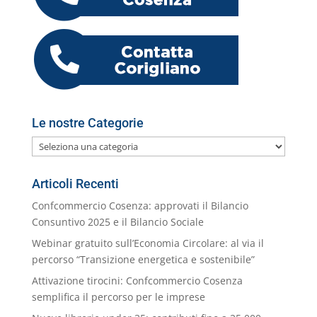
o
n
p
m
g
c
o
vi
o
p
er
o
M
di
k
m
ai
l
Le nostre Categorie
Le
nostre
Categorie
Articoli Recenti
Confcommercio Cosenza: approvati il Bilancio
Consuntivo 2025 e il Bilancio Sociale
Webinar gratuito sull’Economia Circolare: al via il
percorso “Transizione energetica e sostenibile”
Attivazione tirocini: Confcommercio Cosenza
semplifica il percorso per le imprese