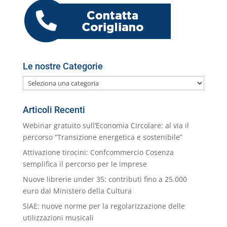
k
m
ai
l
Le nostre Categorie
Le
nostre
Categorie
Articoli Recenti
Webinar gratuito sull’Economia Circolare: al via il
percorso “Transizione energetica e sostenibile”
Attivazione tirocini: Confcommercio Cosenza
semplifica il percorso per le imprese
Nuove librerie under 35: contributi fino a 25.000
euro dal Ministero della Cultura
SIAE: nuove norme per la regolarizzazione delle
utilizzazioni musicali