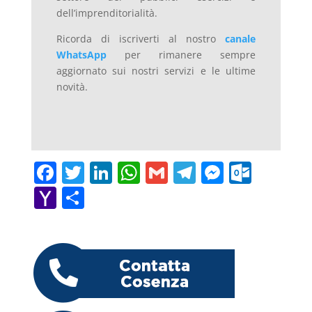
dell’imprenditorialità.
Ricorda di iscriverti al nostro
canale
WhatsApp
per rimanere sempre
aggiornato sui nostri servizi e le ultime
novità.
F
T
Li
W
G
T
M
O
a
w
n
h
m
el
e
ut
Y
C
c
itt
k
at
ai
e
ss
lo
a
o
e
er
e
s
l
gr
e
o
h
n
b
dI
A
a
n
k.
o
di
o
n
p
m
g
c
o
vi
o
p
er
o
M
di