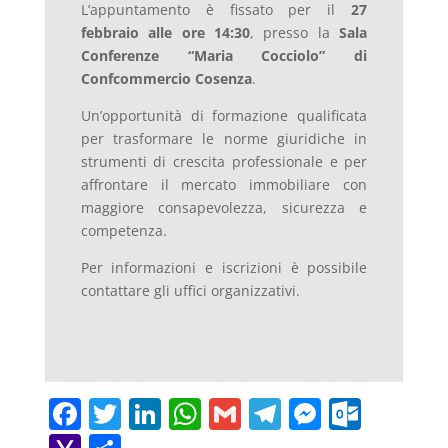
L’appuntamento è fissato per il
27
febbraio alle ore 14:30
, presso la
Sala
Conferenze “Maria Cocciolo” di
Confcommercio Cosenza
.
Un’opportunità di formazione qualificata
per trasformare le norme giuridiche in
strumenti di crescita professionale e per
affrontare il mercato immobiliare con
maggiore consapevolezza, sicurezza e
competenza.
Per informazioni e iscrizioni è possibile
contattare gli uffici organizzativi.
F
T
Li
W
G
T
M
O
a
w
n
h
m
el
e
ut