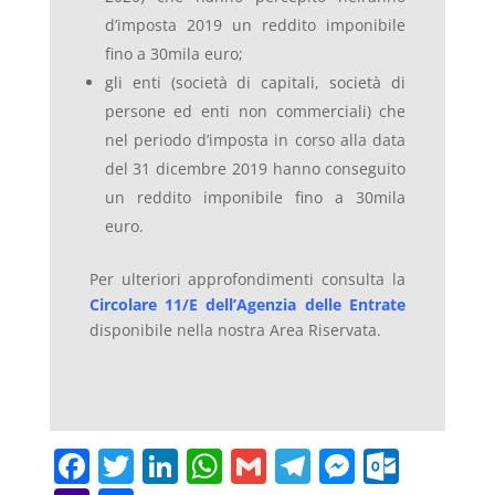
d’imposta 2019 un reddito imponibile
fino a 30mila euro;
gli enti (società di capitali, società di
persone ed enti non commerciali) che
nel periodo d’imposta in corso alla data
del 31 dicembre 2019 hanno conseguito
un reddito imponibile fino a 30mila
euro.
Per ulteriori approfondimenti consulta la
Circolare 11/E dell’Agenzia delle Entrate
disponibile nella nostra Area Riservata.
F
T
Li
W
G
T
M
O