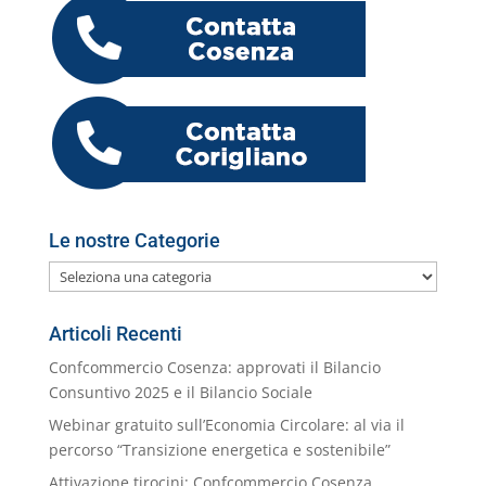
b
dI
A
a
n
k.
o
di
o
n
p
m
g
c
o
vi
o
p
er
o
M
di
k
m
ai
l
Le nostre Categorie
Le
nostre
Categorie
Articoli Recenti
Confcommercio Cosenza: approvati il Bilancio
Consuntivo 2025 e il Bilancio Sociale
Webinar gratuito sull’Economia Circolare: al via il
percorso “Transizione energetica e sostenibile”
Attivazione tirocini: Confcommercio Cosenza