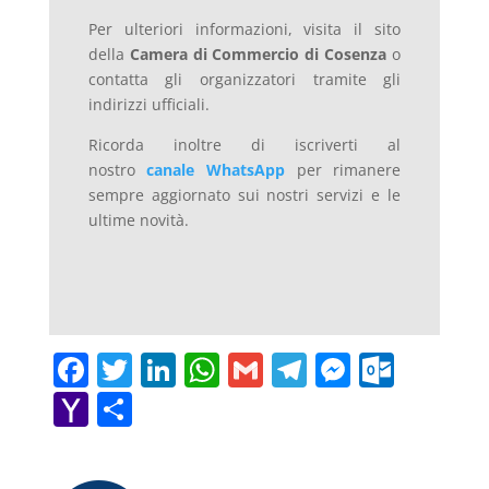
Per ulteriori informazioni, visita il sito
della
Camera di Commercio di Cosenza
o
contatta gli organizzatori tramite gli
indirizzi ufficiali.
Ricorda inoltre di iscriverti al
nostro
canale WhatsApp
per rimanere
sempre aggiornato sui nostri servizi e le
ultime novità.
F
T
Li
W
G
T
M
O
a
w
n
h
m
el
e
ut
Y
C
c
itt
k
at
ai
e
ss
lo
a
o
e
er
e
s
l
gr
e
o
h
n