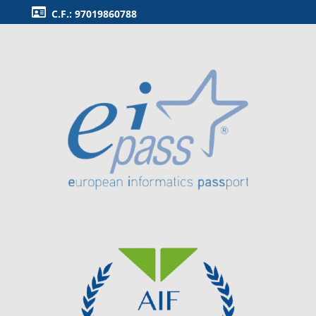
C.F.: 97019860788