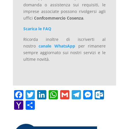
domanda o assistenza sui requisiti, le
imprese associate possono rivolgersi agli
uffici
Confcommercio Cosenza
.
Scarica le FAQ
Ricorda inoltre di iscriverti al
nostro
canale WhatsApp
per rimanere
sempre aggiornato sui nostri servizi e le
ultime novità.
F
T
Li
W
G
T
M
O
a
w
n
h
m
el
e
ut
Y
C
c
itt
k
at
ai
e
ss
lo
a
o
e
er
e
s
l
gr
e
o
h
n