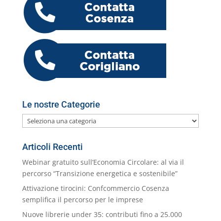
b
dI
A
a
n
k.
o
di
o
n
p
m
g
c
o
vi
o
p
er
o
M
di
k
m
ai
l
Le nostre Categorie
Le
nostre
Categorie
Articoli Recenti
Webinar gratuito sull’Economia Circolare: al via il
percorso “Transizione energetica e sostenibile”
Attivazione tirocini: Confcommercio Cosenza
semplifica il percorso per le imprese
Nuove librerie under 35: contributi fino a 25.000