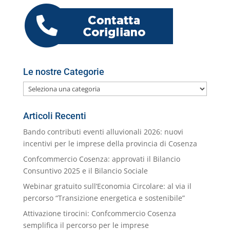
o
p
er
o
M
di
k
m
ai
l
Le nostre Categorie
Le
nostre
Categorie
Articoli Recenti
Bando contributi eventi alluvionali 2026: nuovi
incentivi per le imprese della provincia di Cosenza
Confcommercio Cosenza: approvati il Bilancio
Consuntivo 2025 e il Bilancio Sociale
Webinar gratuito sull’Economia Circolare: al via il
percorso “Transizione energetica e sostenibile”
Attivazione tirocini: Confcommercio Cosenza
semplifica il percorso per le imprese