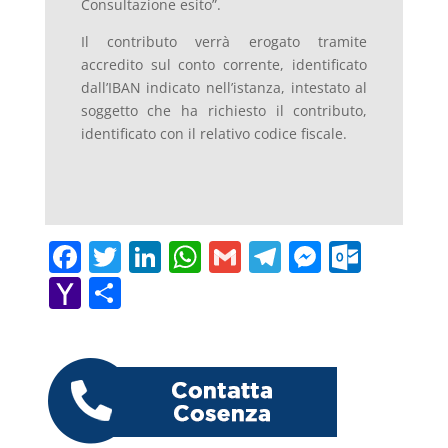
Consultazione esito”.
Il contributo verrà erogato tramite
accredito sul conto corrente, identificato
dall’IBAN indicato nell’istanza, intestato al
soggetto che ha richiesto il contributo,
identificato con il relativo codice fiscale.
F
T
Li
W
G
T
M
O
a
w
n
h
m
el
e
ut
Y
C
c
itt
k
at
ai
e
ss
lo
a
o
e
er
e
s
l
gr
e
o
h
n
b
dI
A
a
n
k.
o
di
o
n
p
m
g
c
o
vi